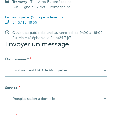
Accès
Tramway
: T1 - Arrêt Euromédecine
transport
Bus
: Ligne 6 - Arrêt Euromédecine
en
commun
Email
had.montpellier@groupe-adene.com
Téléphone
04 67 10 48 56
Horaires
Ouvert au public du lundi au vendredi de 9h00 à 18h00
Astreinte téléphonique 24 h/24 7 j/7
Envoyer un message
Établissement
Service