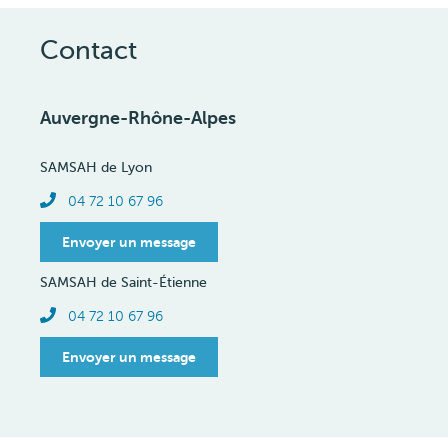
Contact
Auvergne-Rhône-Alpes
SAMSAH de Lyon
Téléphone
04 72 10 67 96
Envoyer un message
SAMSAH de Saint-Étienne
Téléphone
04 72 10 67 96
Envoyer un message