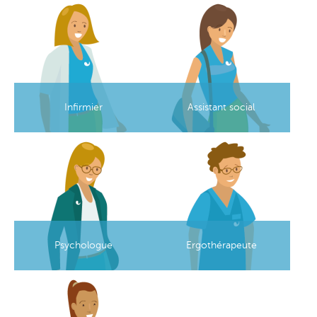
Image
Image
Infirmier
Assistant social
Image
Image
Psychologue
Ergothérapeute
Image