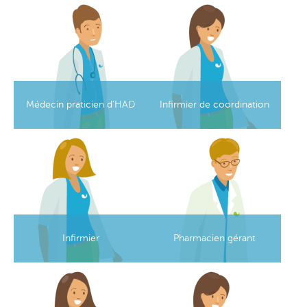
Image
Image
Médecin praticien d'HAD
Infirmier de coordination
Image
Image
Infirmier
Pharmacien gérant
Image
Image