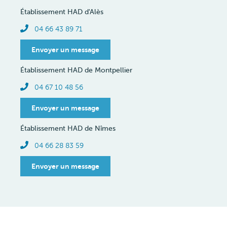
Établissement HAD d'Alès
Téléphone
04 66 43 89 71
Envoyer un message
Établissement HAD de Montpellier
Téléphone
04 67 10 48 56
Envoyer un message
Établissement HAD de Nîmes
Téléphone
04 66 28 83 59
Envoyer un message