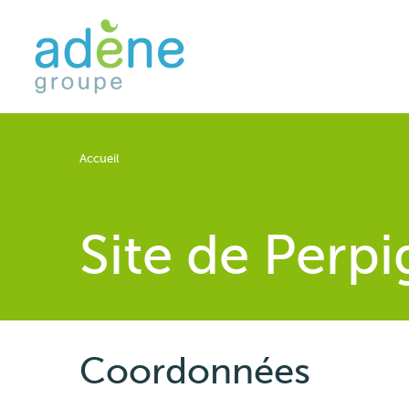
Aller
au
contenu
principal
Fil
Accueil
d'Ariane
Site de Perp
Coordonnées