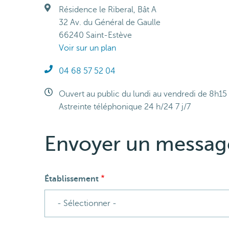
Adresse
Résidence le Riberal, Bât A
32 Av. du Général de Gaulle
66240 Saint-Estève
Voir sur un plan
Téléphone
04 68 57 52 04
Horaires
Ouvert au public du lundi au vendredi de 8h15
Astreinte téléphonique 24 h/24 7 j/7
Envoyer un messag
Établissement