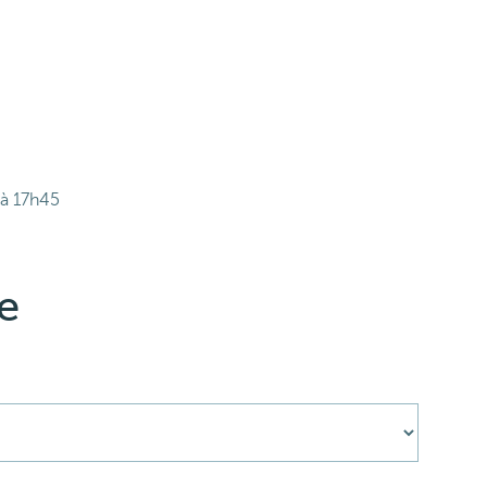
 à 17h45
e