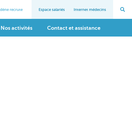
dène recrute
Espace salariés
Internet médecins
on
Navigation
n
re
interne
Nos activités
Contact et assistance