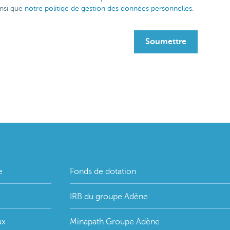
nsi que
notre politiqe de gestion des données personnelles
.
e
Fonds de dotation
IRB du groupe Adène
ux
Minapath Groupe Adène